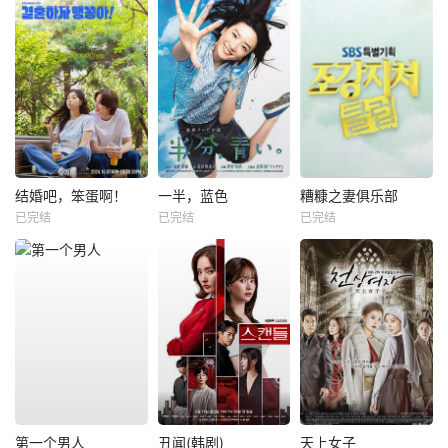
结婚吧，笨蛋啊！
一半，蓝色
糟糠之妻俱乐部
已完结
已完结
已完结
第一个男人
丑闻(韩剧)
天上女子