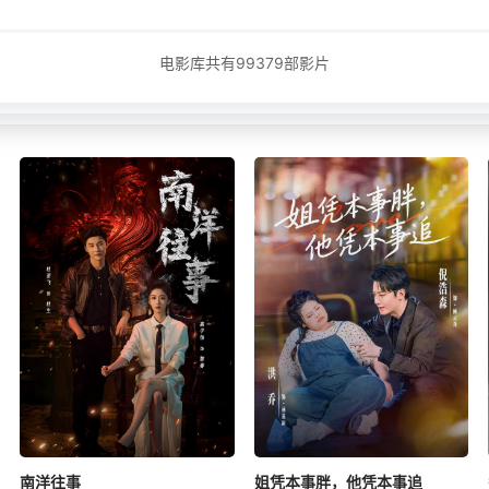
电影库共有
99379
部影片
南洋往事
姐凭本事胖，他凭本事追