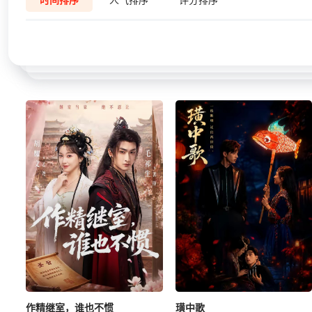
作精继室，谁也不惯
璜中歌