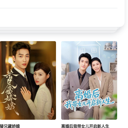
替兄藏娇娥
离婚后我带女儿开启新人生