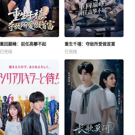
重回巅峰：前任高攀不起
重生千禧：夺敌所爱做首富
已完结
已完结