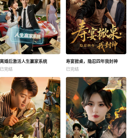
离婚后激活人生赢家系统
寿宴掀桌，隐忍四年我封神
已完结
已完结