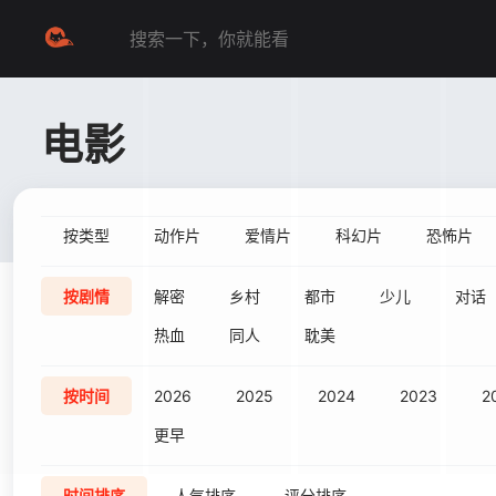
电影
按类型
动作片
爱情片
科幻片
恐怖片
按剧情
解密
乡村
都市
少儿
对话
热血
同人
耽美
按时间
2026
2025
2024
2023
2
更早
时间排序
人气排序
评分排序