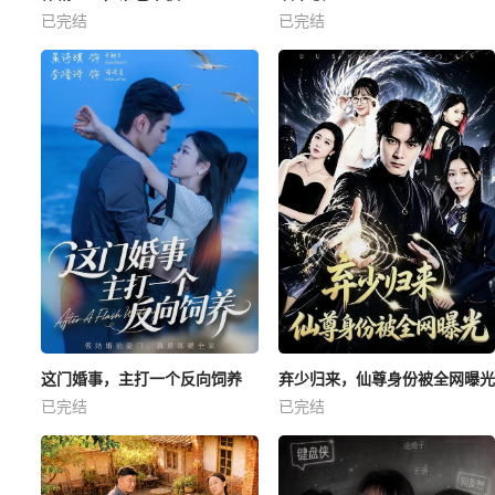
已完结
已完结
这门婚事，主打一个反向饲养
弃少归来，仙尊身份被全网曝光
已完结
已完结