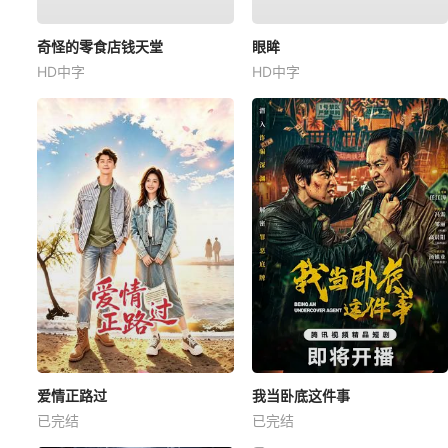
奇怪的零食店钱天堂
眼眸
HD中字
HD中字
爱情正路过
我当卧底这件事
已完结
已完结