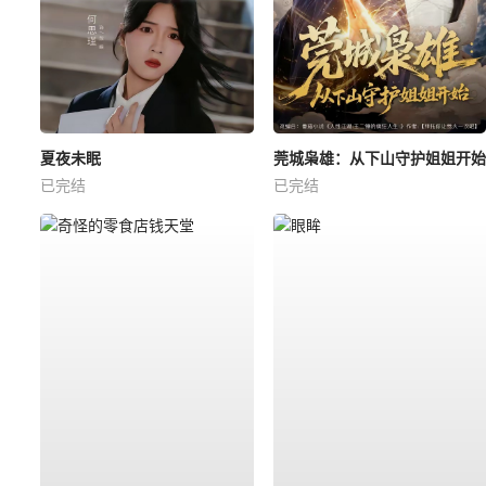
夏夜未眠
莞城枭雄：从下山守护姐姐开始
已完结
已完结