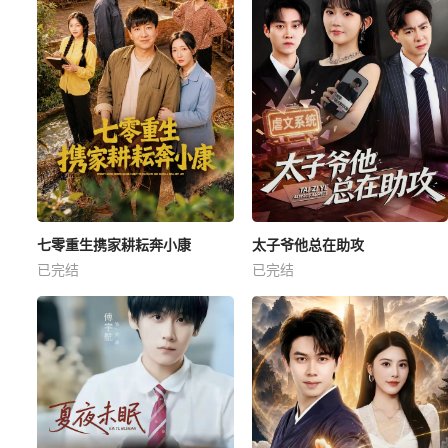
七零重生携家耕耘奔小康
太子爷他总在助攻
已完结
已完结