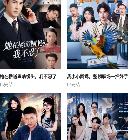
她在楼道里啃馒头，我不忍了
我小小鹦鹉，整顿职场一把好手
已完结
已完结