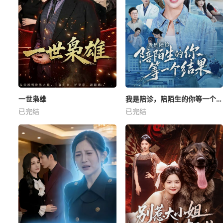
一世枭雄
我是陪诊，陪陌生的你等一个结果
已完结
已完结