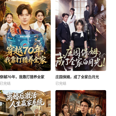
穿越70年，我靠打猎养全家
庄园保姆，成了全家白月光
已完结
已完结