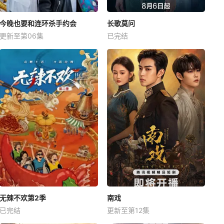
今晚也要和连环杀手约会
长歌莫问
更新至第06集
已完结
无辣不欢第2季
南戏
已完结
更新至第12集