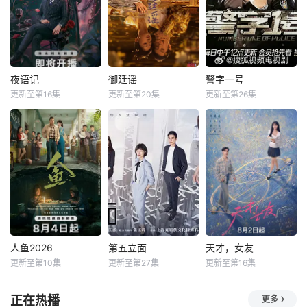
夜语记
御廷谣
警字一号
更新至第16集
更新至第20集
更新至第26集
人鱼2026
第五立面
天才，女友
更新至第10集
更新至第27集
更新至第16集
正在热播
更多