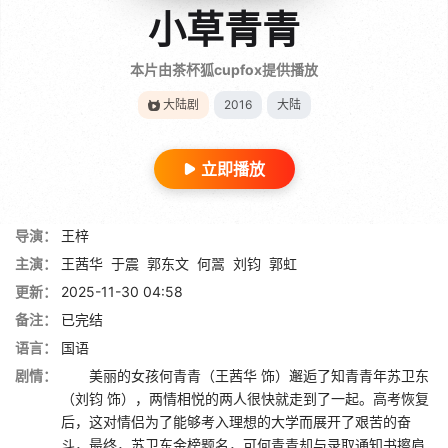
小草青青
本片由茶杯狐cupfox提供播放
大陆剧
2016
大陆
立即播放
导演：
王梓
主演：
王茜华
于震
郭东文
何翯
刘钧
郭虹
更新：
2025-11-30 04:58
备注：
已完结
语言：
国语
剧情：
美丽的女孩何青青（王茜华 饰）邂逅了知青青年苏卫东
（刘钧 饰），两情相悦的两人很快就走到了一起。高考恢复
后，这对情侣为了能够考入理想的大学而展开了艰苦的奋
斗，最终，苏卫东金榜题名，可何青青却与录取通知书擦肩