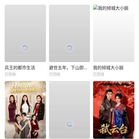
兵王的都市生活
避世五年，下山即无敌
我的倾城大小姐
已完结
已完结
已完结