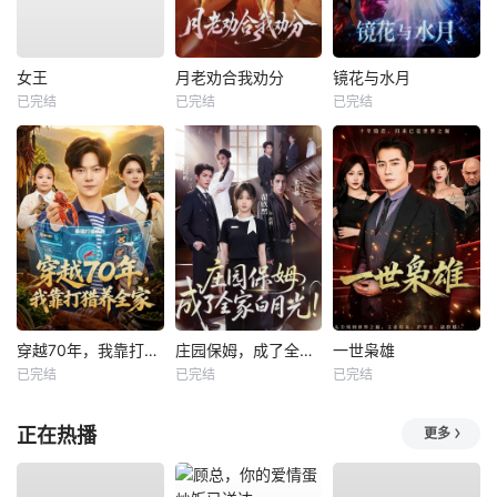
女王
月老劝合我劝分
镜花与水月
已完结
已完结
已完结
穿越70年，我靠打猎养全家
庄园保姆，成了全家白月光
一世枭雄
已完结
已完结
已完结
正在热播
更多