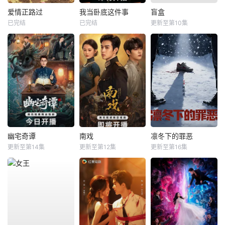
爱情正路过
我当卧底这件事
盲盒
已完结
已完结
更新至第10集
幽宅奇谭
南戏
凛冬下的罪恶
更新至第14集
更新至第12集
更新至第16集